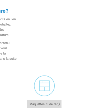
ure?
nts en lien
ouhaitez
nées
rature.
contenu
r vous
ès la
ans la suite
Maquettes fil de fer