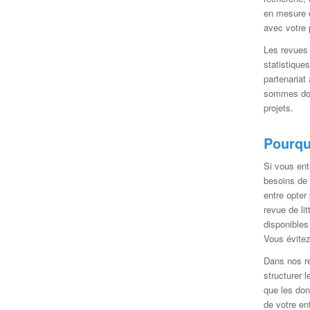
en mesure d
avec votre 
Les revues 
statistique
partenariat
sommes donc
projets.
Pourquo
Si vous ent
besoins de
entre opter
revue de li
disponibles
Vous évitez
Dans nos rev
structurer l
que les don
de votre en