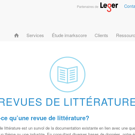
Conta
Services
Étude imarkscore
Clients
Ressour
REVUES DE LITTÉRATUR
ce qu’une revue de littérature?
e littérature est un survol de la documentation existante en lien avec une qu
un thème ou une industrie. En consultant diverses bases de données, notre é