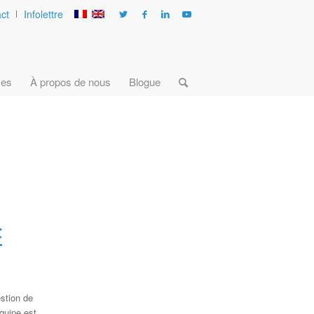
ct
Infolettre
ces
À propos de nous
Blogue
E
estion de
quipe est