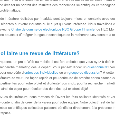
e dresser un portrait des résultats des recherches scientifiques et managéria
problématique.
de littérature réalisées par imarklab sont toujours mises en contexte avec de
s récentes sur votre industrie ou le sujet qui vous intéresse. Nous travaillons 
 avec le
Chaire de commerce électronique RBC Groupe Financier
de HEC Mont
 soucieux d’intégrer la rigueur scientifique de la recherche universitaire à t
i faire une revue de littérature?
reprenez un projet Web ou mobile, il est fort probable que vous ayez à définir
 recherche marketing dès le départ. Vous pensez lancer un
questionnaire
? Vo
 pour une série d’
entrevues individuelles
ou un
groupe de discussion
? À cette
ttérature se veut une façon rapide et peu coûteuse de prendre connaissance 
 pertinentes pour votre projet et d’orienter vos choix pour la recherche marketi
 ainsi de payer pour récolter des données qui existent déjà!
ues de littérature, nous mettons de l’avant les faits saillants identifiés et vei
e contenu afin de créer de la valeur pour votre équipe. Notre objectif est de fai
nées scientifiques collectées puissent bénéficier directement à la présence in
treprise.