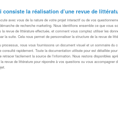
 consiste la réalisation d’une revue de littérat
scute avec vous de la nature de votre projet interactif ou de vos questionneme
 démarche de recherche marketing. Nous identifions ensemble ce que vous s
s la revue de littérature effectuée, et comment vous comptez utiliser les don
par la suite. Cela nous permet de personnaliser la structure de la revue de litté
u processus, nous vous fournissons un document visuel et un sommaire du 
e consulté rapidement. Toute la documentation utilisée pour est détaillée pou
e retracer facilement la source de l’information. Nous restons disponibles apr
e la revue de littérature pour répondre à vos questions ou vous accompagner d
jet.