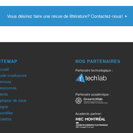
Vous désirez faire une revue de littérature? Contactez-nous!
ITEMAP
NOS PARTENAIRES
cueil
Partenaire technologique :
ude imarkscore
rvices
essources
ients
Partenaire académique :
propos de nous
ogue
uvelles
Academic partner:
folettre