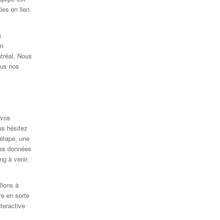
les en lien
s
en
réal. Nous
ous nos
 vos
us hésitez
 étape, une
des données
ng à venir.
llons à
re en sorte
teractive