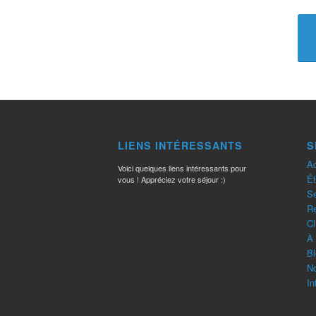
LIENS INTÉRESSANTS
S
Ac
Voici quelques liens intéressants pour
Ét
vous ! Appréciez votre séjour :)
Se
R
Cl
À 
Bl
No
In