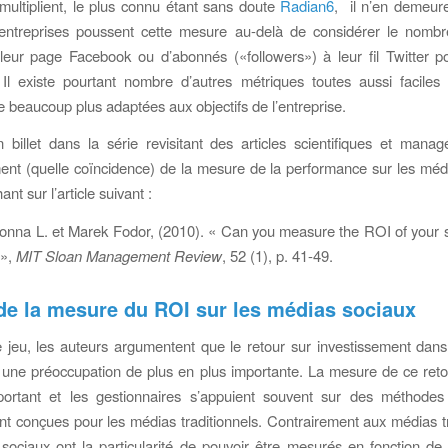
multiplient, le plus connu étant sans doute
Radian6
, il n’en demeur
entreprises poussent cette mesure au-delà de considérer le nombr
leur page Facebook ou d’abonnés («followers») à leur fil Twitter po
 Il existe pourtant nombre d’autres métriques toutes aussi faciles
e beaucoup plus adaptées aux objectifs de l’entreprise.
 billet dans la série revisitant des articles scientifiques et managé
ent (quelle coïncidence) de la mesure de la performance sur les méd
nt sur l’article suivant :
nna L. et Marek Fodor, (2010). « Can you measure the ROI of your 
 »,
MIT Sloan Management Review
, 52 (1), p. 41-49.
 de la mesure du ROI sur les médias sociaux
 jeu, les auteurs argumentent que le retour sur investissement dan
 une préoccupation de plus en plus importante. La mesure de ce reto
portant et les gestionnaires s’appuient souvent sur des méthodes 
nt conçues pour les médias traditionnels. Contrairement aux médias tr
sociaux ont la particularité de pouvoir être mesurés en fonction de l