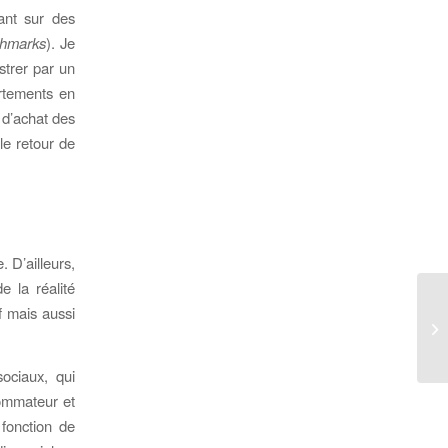
ant sur des
chmarks
). Je
ustrer par un
ortements en
 d’achat des
le retour de
 D’ailleurs,
 la réalité
if mais aussi
ociaux, qui
sommateur et
fonction de