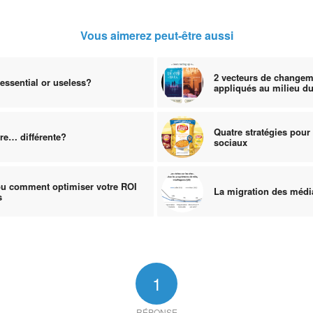
Vous aimerez peut-être aussi
2 vecteurs de change
essential or useless?
appliqués au milieu du
Quatre stratégies pour
ire… différente?
sociaux
ou comment optimiser votre ROI
La migration des médi
s
1
RÉPONSE