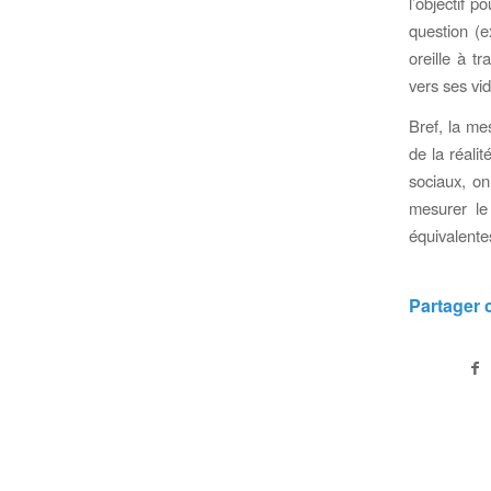
l’objectif 
question (e
oreille à t
vers ses vi
Bref, la m
de la réali
sociaux, on
mesurer le
équivalente
Partager c