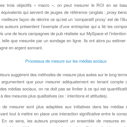
ces trois objectifs « macro », on peut mesurer le ROI en se bas
 équivalents qui servent de jauges de référence (anglais :
proxy ben
 meilleure façon de décrire ce qu’est un ‘comparatif proxy’ est de l’ill
s auteurs présentent l’exemple d’une entreprise qui a lié les comp
-vis une de leurs campagnes de pub réalisée sur MySpace et l’intention
s, telle que mesurée par un sondage en ligne. Ils ont alors pu estimer 
agne en argent sonnant.
auteurs suggèrent des méthodes de mesure plus axées sur le long terme.
s argumentent que pour mesurer adéquatement en tenant compte de
 des médias sociaux, on ne doit pas se limiter à ce qui est quantificat
 à des mesures plus qualitatives (ex : intentions et attitudes).
 de mesurer sont plus adaptées aux initiatives dans les médias s
vant tout à mettre en place une interaction significative entre le con
se. En ce sens, les auteurs proposent un ensemble de mesures en 