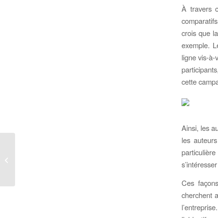
À travers 
comparatifs
crois que la
exemple. Le
ligne vis-à
participant
cette camp
Ainsi, les 
les auteur
Évolution de la
particulière
consommation des
s’intéresser
livres à travers la
mobilité et les
Ces façons
réseaux...
cherchent a
l’entrepri