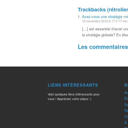
Trackbacks (rétroli
Avez-vous une stratégie m
13 novembre 2012 à 17 h 17 min
[…] est essentiel d’avoir u
la stratégie globale? En ête
Les commentaires 
LIENS INTÉRESSANTS
S
Ac
Voici quelques liens intéressants pour
Ét
vous ! Appréciez votre séjour :)
Se
R
Cl
À 