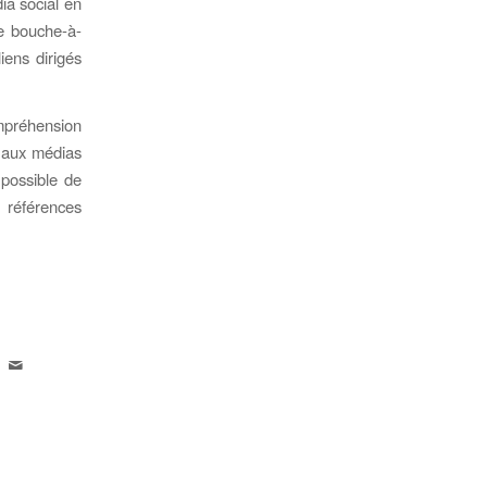
ia social en
le bouche-à-
iens dirigés
mpréhension
s aux médias
 possible de
 références