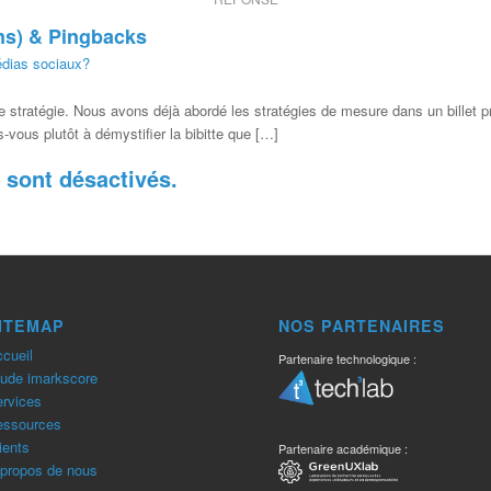
ens) & Pingbacks
édias sociaux?
ne stratégie. Nous avons déjà abordé les stratégies de mesure dans un billet p
s-vous plutôt à démystifier la bibitte que […]
sont désactivés.
ITEMAP
NOS PARTENAIRES
cueil
Partenaire technologique :
ude imarkscore
rvices
essources
ients
Partenaire académique :
propos de nous