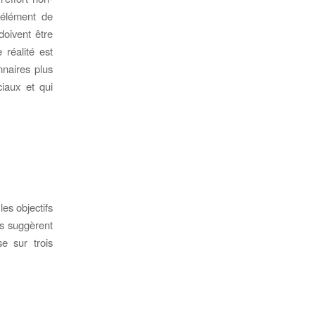
 élément de
doivent être
réalité est
nnaires plus
iaux et qui
es objectifs
ls suggèrent
e sur trois