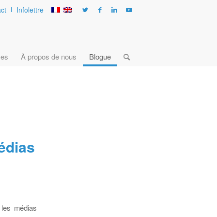
ct
Infolettre
ces
À propos de nous
Blogue
édias
 les médias