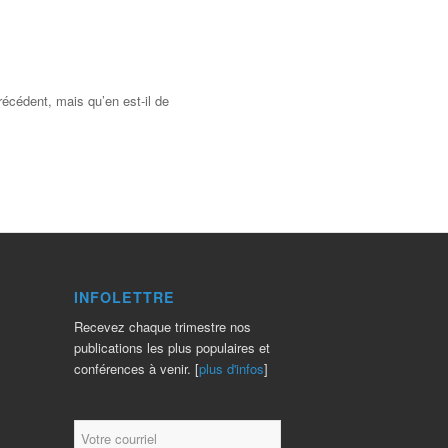
récédent, mais qu’en est-il de
INFOLETTRE
Recevez chaque trimestre nos
publications les plus populaires et
conférences à venir. [
plus d'infos
]