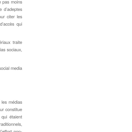
e pas moins
e d’adeptes
ur citer les
 d’accès qui
riaux traite
ias sociaux,
social media
s les médias
ur constitue
qui étaient
aditionnels,
’effort non-