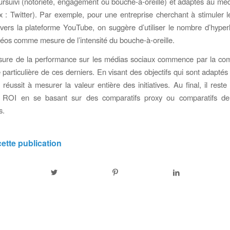
poursuivi (notoriété, engagement ou bouche-à-oreille) et adaptés au méd
x : Twitter). Par exemple, pour une entreprise cherchant à stimuler 
ravers la plateforme YouTube, on suggère d’utiliser le nombre d’hyperl
déos comme mesure de l’intensité du bouche-à-oreille.
esure de la performance sur les médias sociaux commence par la co
té particulière de ces derniers. En visant des objectifs qui sont adapté
 réussit à mesurer la valeur entière des initiatives. Au final, il reste
 ROI en se basant sur des comparatifs proxy ou comparatifs de
s.
ette publication