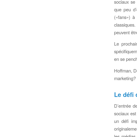
sociaux se 
que peu d’
(«fans») à 
classiques.
peuvent êtr
Le prochain
spécifiquem
en se pencha
Hoffman, Do
marketing?
Le défi
D’entrée de
sociaux est
un défi im
originaleme
les médias 