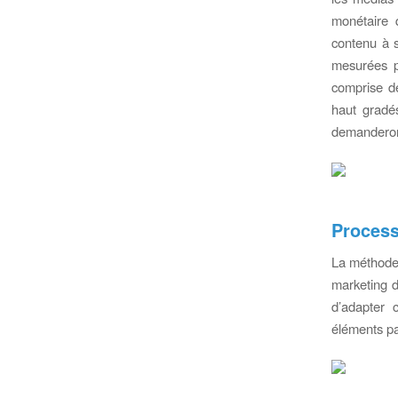
monétaire 
contenu à s
mesurées p
comprise de
haut gradé
demanderont
Proces
La méthode 
marketing d
d’adapter 
éléments pa