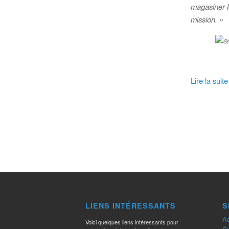
magasiner l
mission. »
Lire la suite
LIENS INTÉRESSANTS
S
Ac
Voici quelques liens intéressants pour