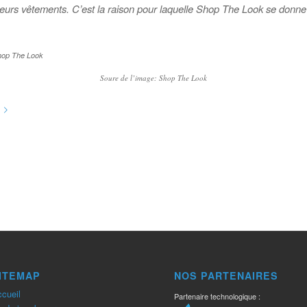
eurs vêtements. C’est la raison pour laquelle Shop The Look se donne
Soure de l’image: Shop The Look
ITEMAP
NOS PARTENAIRES
cueil
Partenaire technologique :