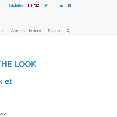
ct
Infolettre
ces
À propos de nous
Blogue
THE LOOK
k et
pour