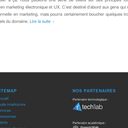
 en marketing électronique et UX. C’est destiné d’abord aux gens qui 
ormelle en marketing, mais pourra certainement boucher quelques tr
nels du domaine.
Lire la suite
ITEMAP
NOS PARTENAIRES
cueil
Partenaire technologique :
ude imarkscore
rvices
essources
ients
Partenaire académique :