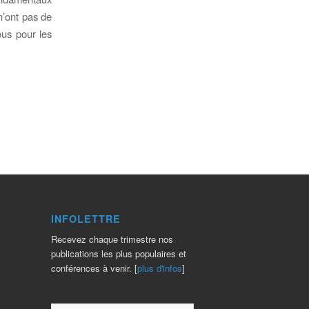
n’ont pas de
ous pour les
INFOLETTRE
Recevez chaque trimestre nos
publications les plus populaires et
conférences à venir. [
plus d'infos
]