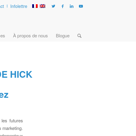
ct
Infolettre
ces
À propos de nous
Blogue
DE HICK
ez
les futures
u marketing.
ondamentaux