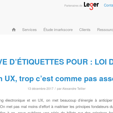
Conta
Services
Étude imarkscore
Clients
Ressour
VE D’ÉTIQUETTES POUR :
LOI 
n UX, trop c’est comme pas ass
/
13 décembre 2017
par
Alexandre Tellier
ng électronique et en UX, on met beaucoup d’énergie à anticiper 
On met pas mal moins d’effort à maitriser les principes fondateurs d
ier à ça, nous publions une série de billets sur des principes f