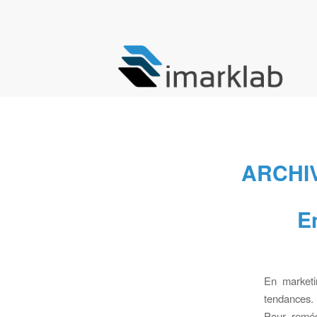
ARCHI
E
En marketi
tendances. 
Pour reméd