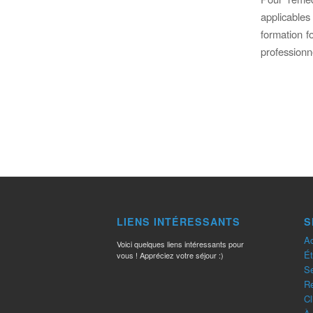
applicables
formation f
profession
LIENS INTÉRESSANTS
S
Ac
Voici quelques liens intéressants pour
Ét
vous ! Appréciez votre séjour :)
Se
R
Cl