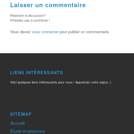
Laisser un commentaire
Rejoindre la discussion?
N’hésitez pas à contribuer !
Vous devez
vous connecter
pour publier un commentaire.
LIENS INTÉRESSANTS
Voici quelques liens intéressants pour vous ! Appréciez votre séjour :)
SITEMAP
Accueil
Étude imarkscore