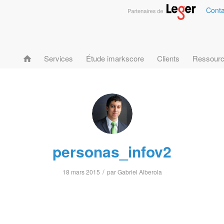
Conta
Services
Étude imarkscore
Clients
Ressour
personas_infov2
/
18 mars 2015
par
Gabriel Alberola