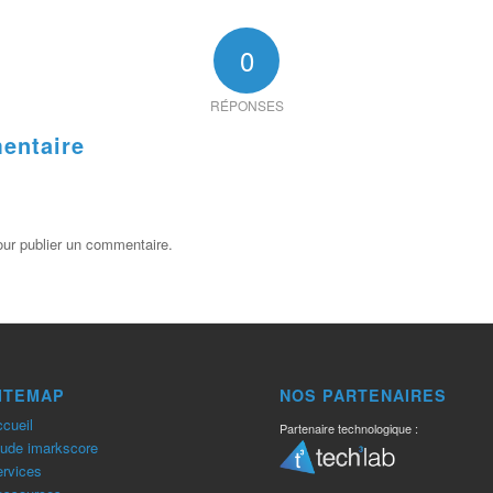
0
RÉPONSES
entaire
ur publier un commentaire.
ITEMAP
NOS PARTENAIRES
cueil
Partenaire technologique :
ude imarkscore
rvices