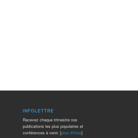
INFOLETTRE
Recevez chaque trimestre nos
publications les plus populaires et
conférences à venir. [
plus d'infos
]