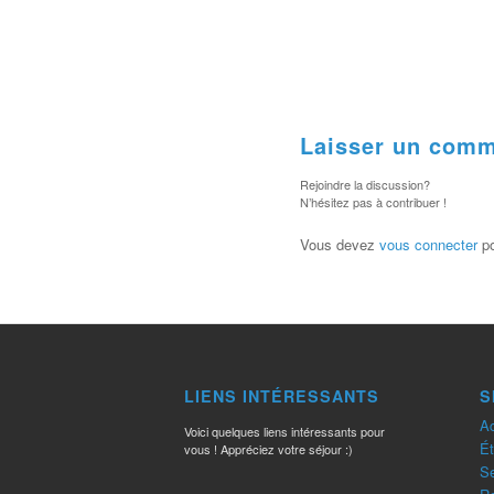
Laisser un comm
Rejoindre la discussion?
N’hésitez pas à contribuer !
Vous devez
vous connecter
po
LIENS INTÉRESSANTS
S
Ac
Voici quelques liens intéressants pour
Ét
vous ! Appréciez votre séjour :)
Se