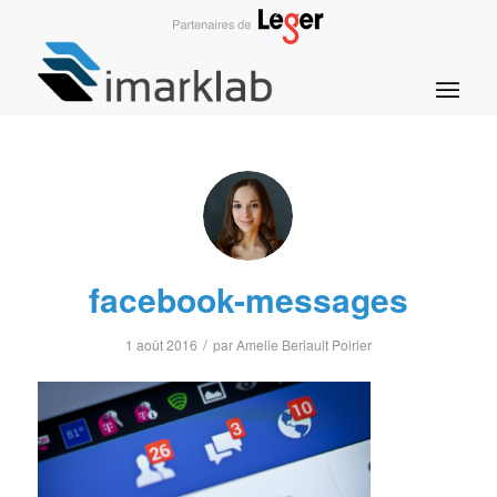
facebook-messages
/
1 août 2016
par
Amelie Beriault Poirier