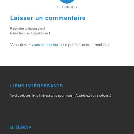
RÉPONSES
Laisser un commentaire
Rejoindre la discussion?
N’hésitez pas à contribuer !
Vous devez
vous connecter
pour publier un commentaire.
LIENS INTÉRESSANTS
Voici quelques liens intéressants pour vous ! Appréciez votre séjour :)
SITEMAP