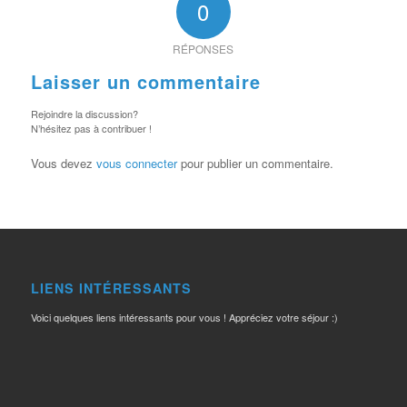
0
RÉPONSES
Laisser un commentaire
Rejoindre la discussion?
N’hésitez pas à contribuer !
Vous devez
vous connecter
pour publier un commentaire.
LIENS INTÉRESSANTS
Voici quelques liens intéressants pour vous ! Appréciez votre séjour :)