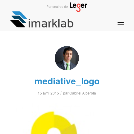
mediative_logo
/
15 avril 2015
par
Gabriel Alberola