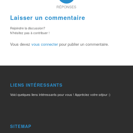
RÉPONSES
Laisser un commentaire
Rejoindre la discussion?
N’hésitez pas à contribuer !
Vous devez
vous connecter
pour publier un commentaire.
LIENS INTÉRESSANTS
Voici quelques liens intéressants pour vous ! Appréciez votre séjour :)
SITEMAP