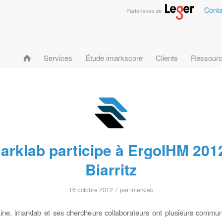
Conta
Services
Étude imarkscore
Clients
Ressour
arklab participe à ErgoIHM 201
Biarritz
/
16 octobre 2012
par
imarklab
ne, imarklab et ses chercheurs collaborateurs ont plusieurs commun