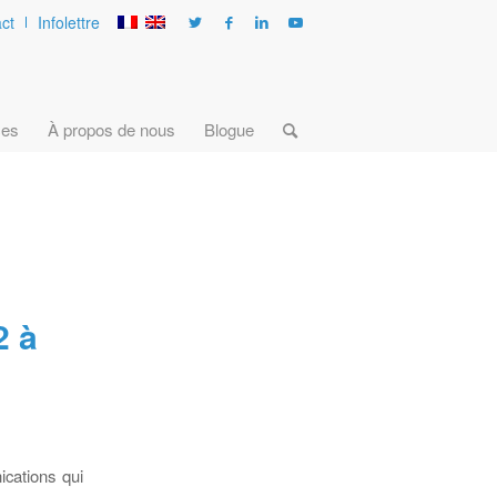
ct
Infolettre
ces
À propos de nous
Blogue
2 à
ications qui