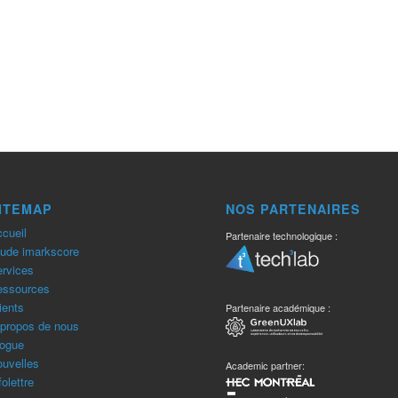
ITEMAP
NOS PARTENAIRES
cueil
Partenaire technologique :
ude imarkscore
rvices
essources
ients
Partenaire académique :
propos de nous
ogue
uvelles
Academic partner:
folettre