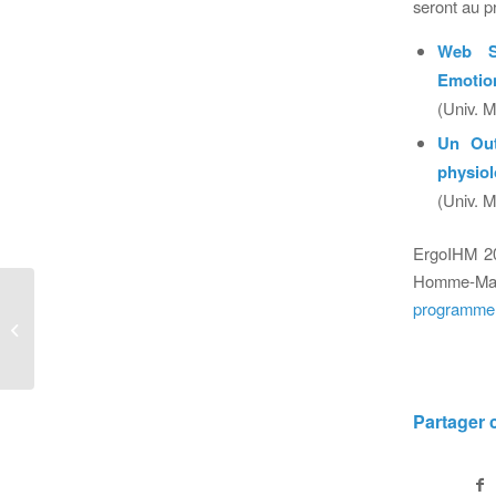
seront au 
Web Si
Emotio
(Univ. 
Un Outi
physio
(Univ. M
ErgoIHM 20
Homme-Mach
Ergonomie et
programme
marketing:
complémentarité ou
convergence?
Partager c