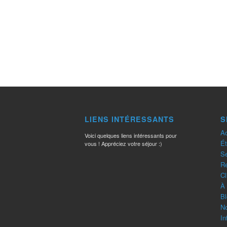
LIENS INTÉRESSANTS
S
Ac
Voici quelques liens intéressants pour
Ét
vous ! Appréciez votre séjour :)
Se
R
Cl
À 
Bl
No
In