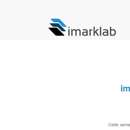
im
Cette semai