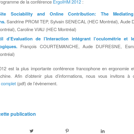
programme de la conférence
ErgoIHM 2012
:
te Sociability and Online Contribution: The Mediatin
ns.
Sandrine PROM TEP, Sylvain SENECAL (HEC Montréal), Aud
Montréal), Caroline VIAU (HEC Montréal)
l d’Evaluation de l’Interaction intégrant l’oculométrie et 
logiques.
François COURTEMANCHE, Aude DUFRESNE, Es
ontréal)
12 est la plus importante conférence francophone en ergonomie et 
ine. Afin d’obtenir plus d’informations, nous vous invitons à c
 complet
(pdf) de l’évènement.
ette publication