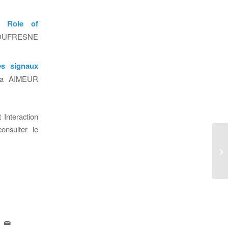
g Role of
e DUFRESNE
les signaux
ma AIMEUR
Interaction
onsulter le