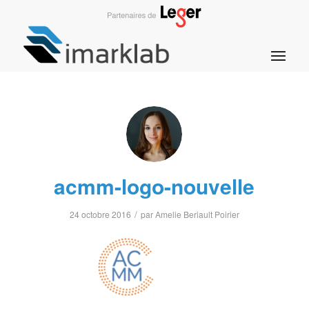
acmm-logo-nouvelle
/
24 octobre 2016
par
Amelie Beriault Poirier