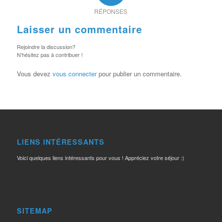
RÉPONSES
Laisser un commentaire
Rejoindre la discussion?
N’hésitez pas à contribuer !
Vous devez
vous connecter
pour publier un commentaire.
LIENS INTÉRESSANTS
Voici quelques liens intéressants pour vous ! Appréciez votre séjour :)
SITEMAP