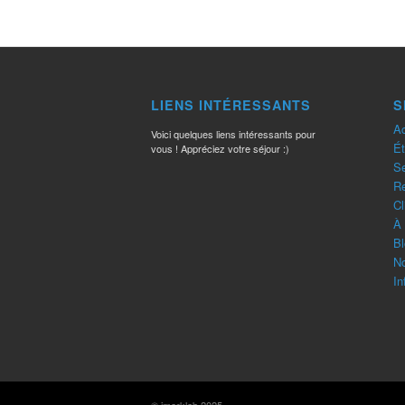
LIENS INTÉRESSANTS
S
Ac
Voici quelques liens intéressants pour
Ét
vous ! Appréciez votre séjour :)
Se
R
Cl
À 
Bl
No
In