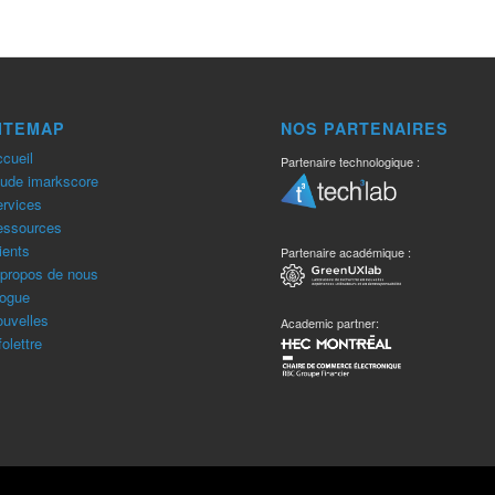
ITEMAP
NOS PARTENAIRES
cueil
Partenaire technologique :
ude imarkscore
rvices
essources
ients
Partenaire académique :
propos de nous
ogue
uvelles
Academic partner:
folettre