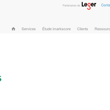
Conta
Services
Étude imarkscore
Clients
Ressour