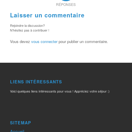
RÉPONSES
Laisser un commentaire
Rejoindre la discussion?
N’hésitez pas à contribuer !
Vous devez
vous connecter
pour publier un commentaire.
LIENS INTÉRESSANTS
Voici quelques liens intéressants pour vous ! Appréciez votre séjour :)
SITEMAP
Accueil