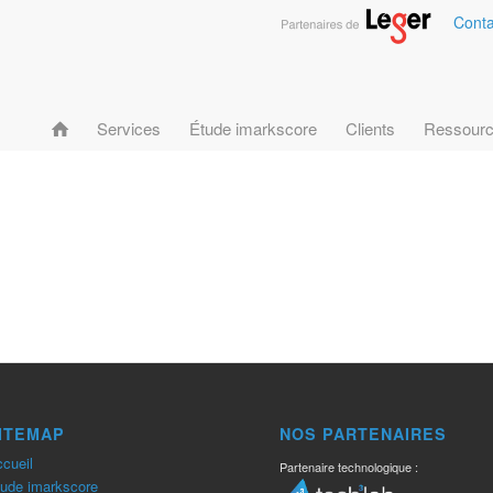
Conta
Services
Étude imarkscore
Clients
Ressour
ITEMAP
NOS PARTENAIRES
cueil
Partenaire technologique :
ude imarkscore