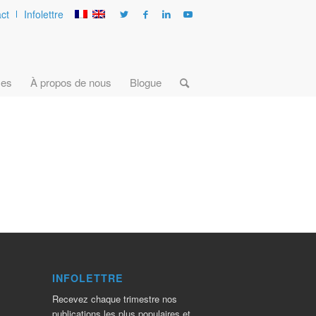
ct
Infolettre
ces
À propos de nous
Blogue
INFOLETTRE
Recevez chaque trimestre nos
publications les plus populaires et