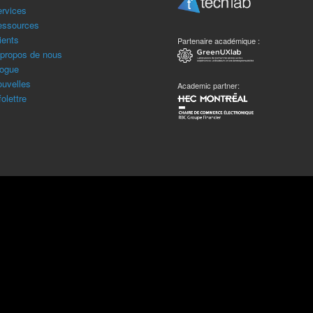
rvices
essources
ients
Partenaire académique :
propos de nous
ogue
uvelles
Academic partner:
folettre