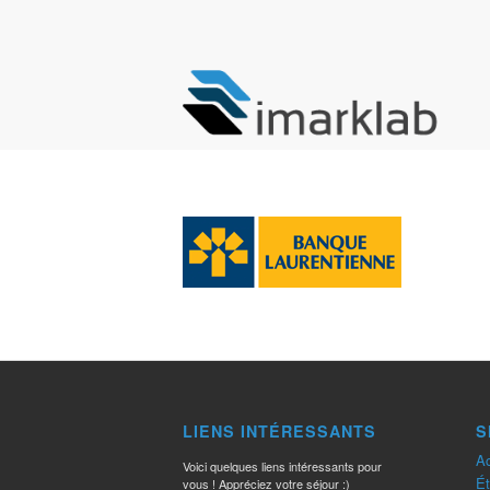
LIENS INTÉRESSANTS
S
Ac
Voici quelques liens intéressants pour
Ét
vous ! Appréciez votre séjour :)