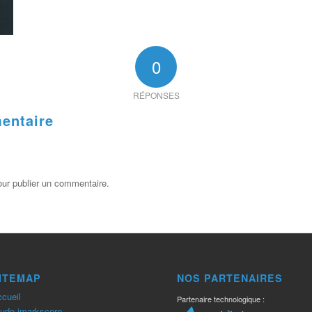
0
RÉPONSES
entaire
ur publier un commentaire.
ITEMAP
NOS PARTENAIRES
cueil
Partenaire technologique :
ude imarkscore