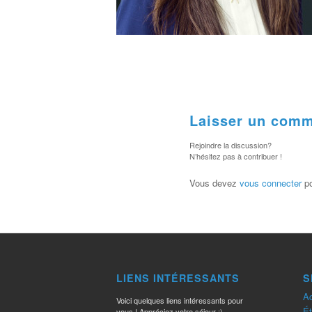
Laisser un comm
Rejoindre la discussion?
N’hésitez pas à contribuer !
Vous devez
vous connecter
po
LIENS INTÉRESSANTS
S
Ac
Voici quelques liens intéressants pour
Ét
vous ! Appréciez votre séjour :)