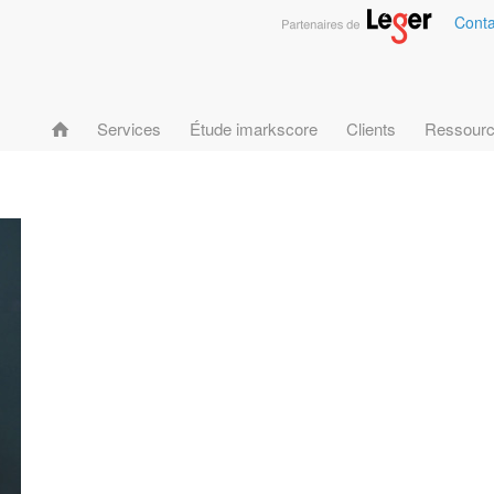
Conta
Services
Étude imarkscore
Clients
Ressour