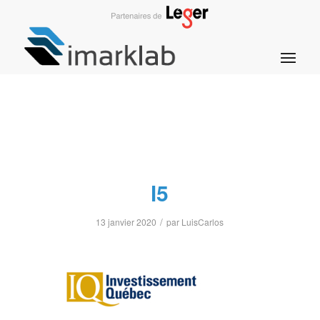
l5
/
13 janvier 2020
par
LuisCarlos