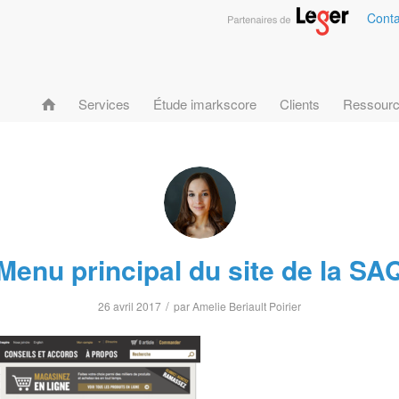
Conta
Services
Étude imarkscore
Clients
Ressour
Menu principal du site de la SA
/
26 avril 2017
par
Amelie Beriault Poirier