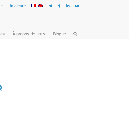
ct
Infolettre
ces
À propos de nous
Blogue
Q