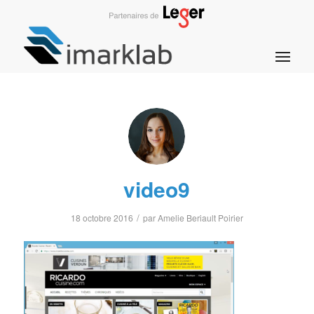
video9
/
18 octobre 2016
par
Amelie Beriault Poirier