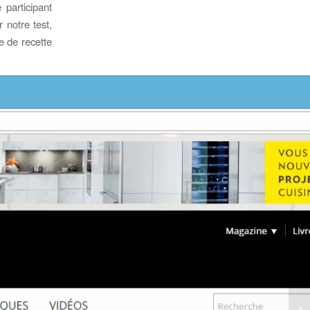
 participant
 notre test,
e de recette