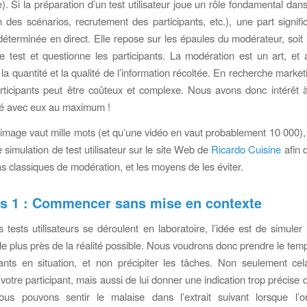
). Si la préparation d’un test utilisateur joue un rôle fondamental dans
n des scénarios, recrutement des participants, etc.), une part signifi
 déterminée en direct. Elle repose sur les épaules du modérateur, soit
e test et questionne les participants. La modération est un art, et
a quantité et la qualité de l’information récoltée. En recherche market
ticipants peut être coûteux et complexe. Nous avons donc intérêt à
é avec eux au maximum !
image vaut mille mots (et qu’une vidéo en vaut probablement 10 000)
 simulation de test utilisateur sur le site Web de
Ricardo Cuisine
afin 
as classiques de modération, et les moyens de les éviter.
s 1 : Commencer sans mise en contexte
 tests utilisateurs se déroulent en laboratoire, l’idée est de simuler
n le plus près de la réalité possible. Nous voudrons donc prendre le te
pants en situation, et non précipiter les tâches. Non seulement ce
 votre participant, mais aussi de lui donner une indication trop précise 
ous pouvons sentir le malaise dans l’extrait suivant lorsque l