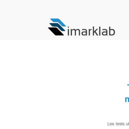
m
Les tests u