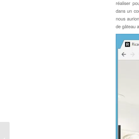
réaliser po
dans un con
nous aurion
de gâteau a
Évaluations de
consommateurs sur le