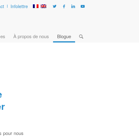
ct
Infolettre
ces
À propos de nous
Blogue
e
er
ts pour nous