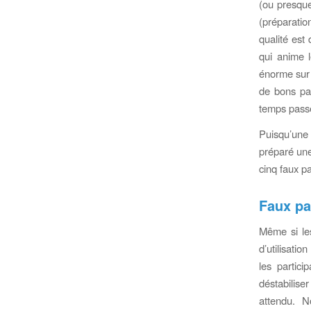
(ou presque
(préparatio
qualité est
qui anime l
énorme sur l
de bons par
temps pass
Puisqu’une 
préparé une
cinq faux p
Faux pa
Même si les
d’utilisatio
les partici
déstabiliser
attendu. N