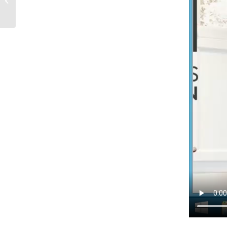
Web : atout ou menace
?