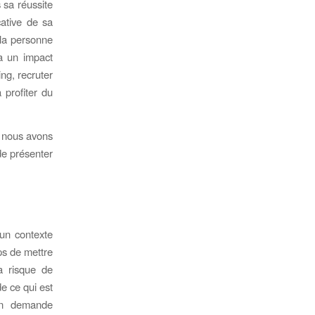
 sa réussite
cative de sa
 la personne
 a un impact
ing, recruter
 profiter du
, nous avons
de présenter
 un contexte
mps de mettre
la risque de
de ce qui est
’on demande