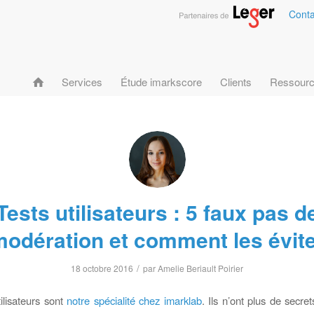
Conta
Services
Étude imarkscore
Clients
Ressour
Tests utilisateurs : 5 faux pas d
odération et comment les évit
/
18 octobre 2016
par
Amelie Beriault Poirier
tilisateurs sont
notre spécialité chez imarklab
. Ils n’ont plus de secre