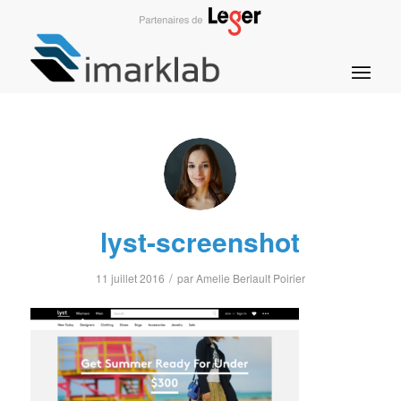
lyst-screenshot
/
11 juillet 2016
par
Amelie Beriault Poirier