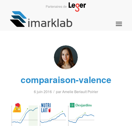
comparaison-valence
/
6 juin 2016
par
Amelie Beriault Poirier