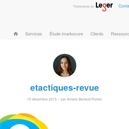
Conta
Services
Étude imarkscore
Clients
Ressour
etactiques-revue
/
15 décembre 2015
par
Amelie Beriault Poirier