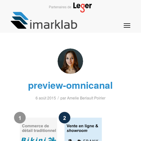
preview-omnicanal
/
6 août 2015
par
Amelie Beriault Poirier