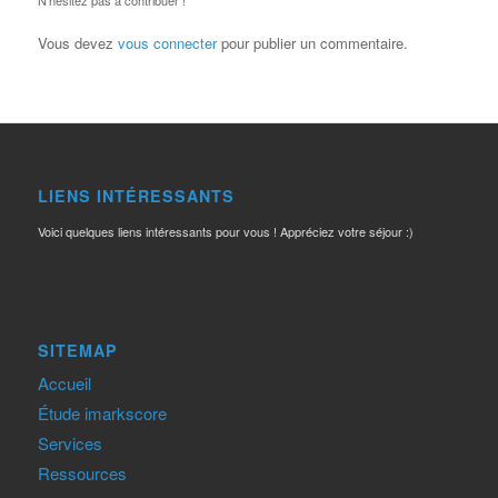
N’hésitez pas à contribuer !
Vous devez
vous connecter
pour publier un commentaire.
LIENS INTÉRESSANTS
Voici quelques liens intéressants pour vous ! Appréciez votre séjour :)
SITEMAP
Accueil
Étude imarkscore
Services
Ressources