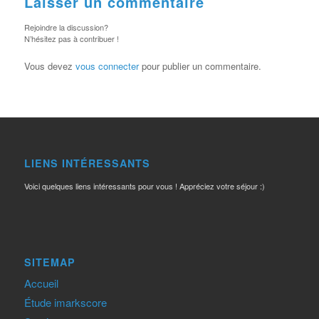
Laisser un commentaire
Rejoindre la discussion?
N’hésitez pas à contribuer !
Vous devez
vous connecter
pour publier un commentaire.
LIENS INTÉRESSANTS
Voici quelques liens intéressants pour vous ! Appréciez votre séjour :)
SITEMAP
Accueil
Étude imarkscore