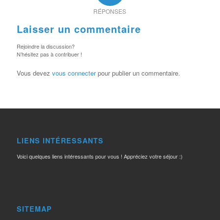
RÉPONSES
Laisser un commentaire
Rejoindre la discussion?
N’hésitez pas à contribuer !
Vous devez
vous connecter
pour publier un commentaire.
LIENS INTÉRESSANTS
Voici quelques liens intéressants pour vous ! Appréciez votre séjour :)
SITEMAP