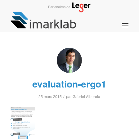
evaluation-ergo1
/
25 mars 2015
par
Gabriel Alberola