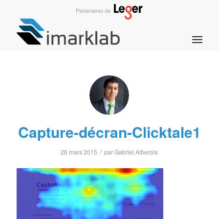
Capture-décran-Clicktale1
/
26 mars 2015
par
Gabriel Alberola