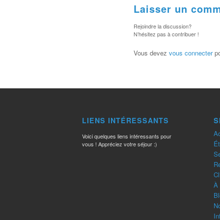
Laisser un comm
Rejoindre la discussion?
N’hésitez pas à contribuer !
Vous devez
vous connecter
po
LIENS INTÉRESSANTS
S
Ac
Voici quelques liens intéressants pour
Ét
vous ! Appréciez votre séjour :)
Se
R
Cl
À 
Bl
No
In