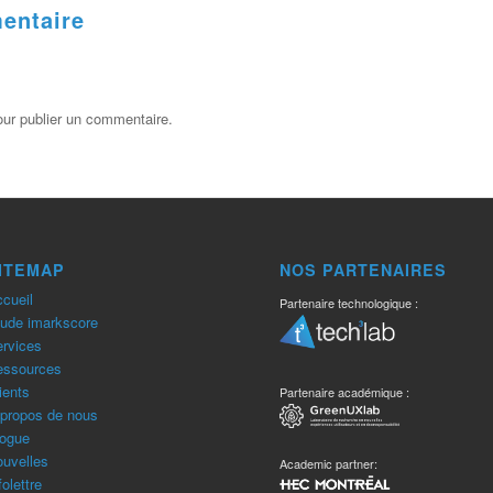
entaire
ur publier un commentaire.
ITEMAP
NOS PARTENAIRES
cueil
Partenaire technologique :
ude imarkscore
rvices
essources
ients
Partenaire académique :
propos de nous
ogue
uvelles
Academic partner:
folettre