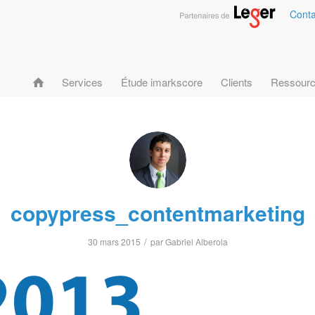
Conta
Services
Étude imarkscore
Clients
Ressour
copypress_contentmarketing
/
30 mars 2015
par
Gabriel Alberola