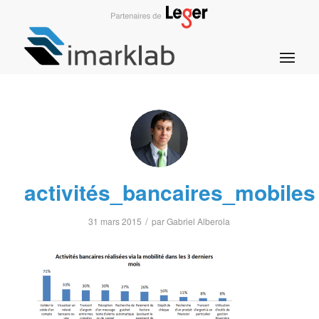
activités_bancaires_mobiles
/
31 mars 2015
par
Gabriel Alberola