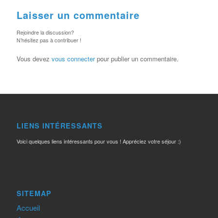
Laisser un commentaire
Rejoindre la discussion?
N’hésitez pas à contribuer !
Vous devez
vous connecter
pour publier un commentaire.
LIENS INTÉRESSANTS
Voici quelques liens intéressants pour vous ! Appréciez votre séjour :)
SITEMAP
Accueil